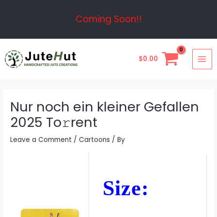
Skip
Post
Coming Soon!!
to
navigation
content
MAI
$
0.00
ME
Nur noch ein kleiner Gefallen
2025 To𝚛rent
Leave a Comment
/
Cartoons
/ By
Size: