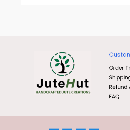
Custom
Order T
Shippin
Refund 
FAQ