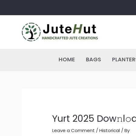
Skip
Post
to
navigation
content
HOME
BAGS
PLANTER
Yurt 2025 Dow𝚗l𝚘
Leave a Comment
/
Historical
/ By