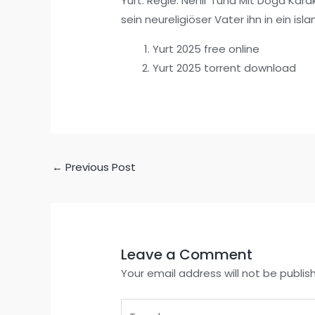
Yurt: Regie: Nehir Tuna Mit Doga Kara
sein neureligiöser Vater ihn in ein i
Yurt 2025 free online
Yurt 2025 torrent download
←
Previous Post
Leave a Comment
Your email address will not be publis
Type