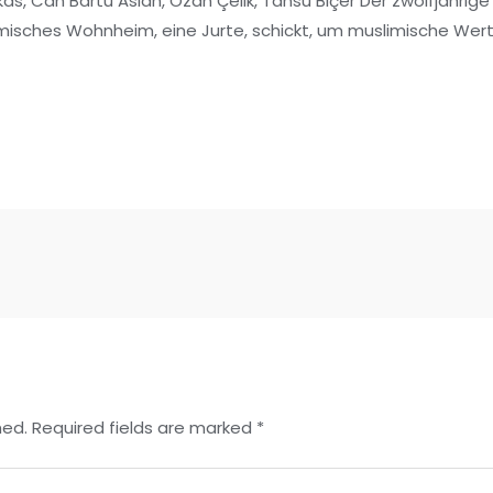
kas, Can Bartu Aslan, Ozan Çelik, Tansu Biçer Der zwölfjährig
slamisches Wohnheim, eine Jurte, schickt, um muslimische Wert
hed.
Required fields are marked
*