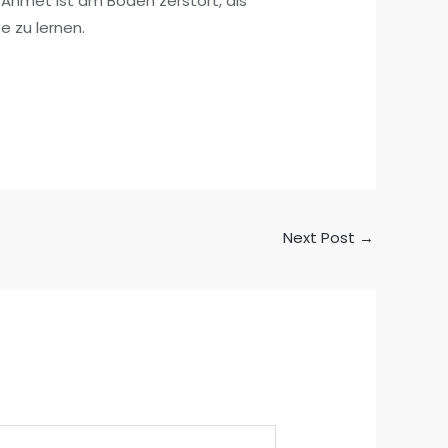
e Ahmet ist am Boden zerstört, als
e zu lernen.
Next Post
→