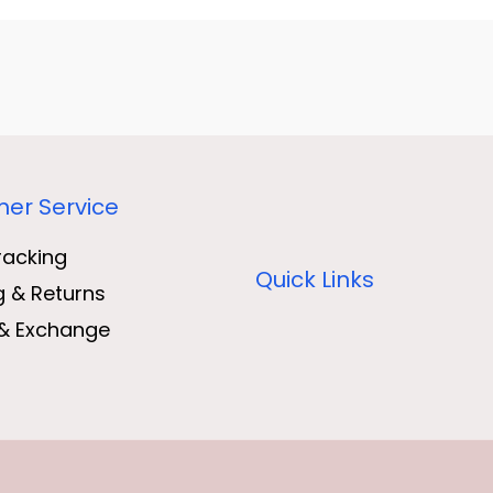
er Service
racking
Quick Links
g & Returns
& Exchange