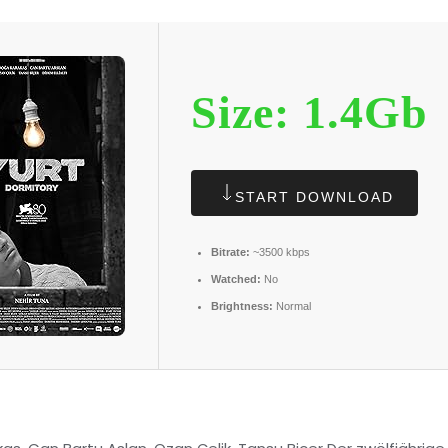
Size: 1.4Gb
START DOWNLOAD
Bitrate:
~3500 kbps
Watched:
No
Brightness:
Normal