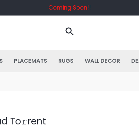
Coming Soon!!
Search
S
PLACEMATS
RUGS
WALL DECOR
DE
ad To𝚛rent